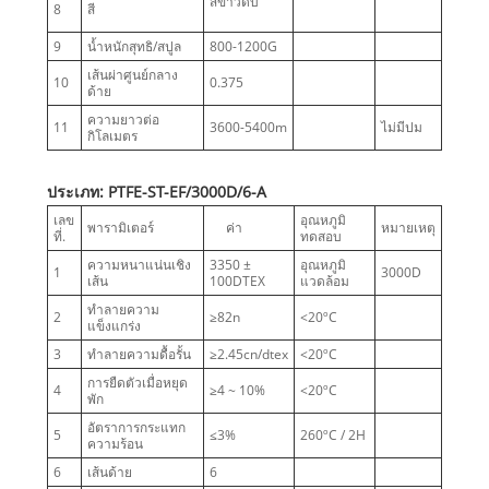
สีขาวดิบ
8
สี
9
น้ำหนักสุทธิ/สปูล
800-1200G
เส้นผ่าศูนย์กลาง
10
0.375
ด้าย
ความยาวต่อ
11
3600-5400m
ไม่มีปม
กิโลเมตร
ประเภท: PTFE-ST-EF/3000D/6-A
เลข
อุณหภูมิ
พารามิเตอร์
ค่า
หมายเหตุ
ที่.
ทดสอบ
ความหนาแน่นเชิง
3350 ±
อุณหภูมิ
1
3000D
เส้น
100DTEX
แวดล้อม
ทำลายความ
2
≥82n
<20ºC
แข็งแกร่ง
3
ทำลายความดื้อรั้น
≥2.45cn/dtex
<20ºC
การยืดตัวเมื่อหยุด
4
≥4 ~ 10%
<20ºC
พัก
อัตราการกระแทก
5
≤3%
260ºC / 2H
ความร้อน
6
เส้นด้าย
6