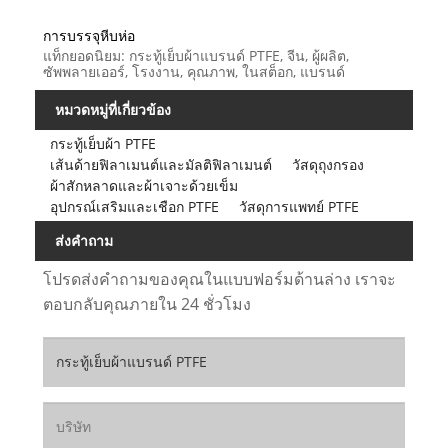
การบรรจุหีบห่อ
แท็กยอดนิยม: กระทู้เย็บผ้าแบรนด์ PTFE, จีน, ผู้ผลิต,
ซัพพลายเออร์, โรงงาน, คุณภาพ, ในสต็อก, แบรนด์
หมวดหมู่ที่เกี่ยวข้อง
กระทู้เย็บผ้า PTFE
เส้นด้ายฟิลาเมนต์และมัลติฟิลาเมนต์
วัสดุถุงกรอง
ผ้าสักหลาดและผ้าเจาะด้วยเข็ม
อุปกรณ์เสริมและเชือก PTFE
วัสดุการแพทย์ PTFE
ส่งคำถาม
โปรดส่งคำถามของคุณในแบบฟอร์มด้านล่าง เราจะ
ตอบกลับคุณภายใน 24 ชั่วโมง