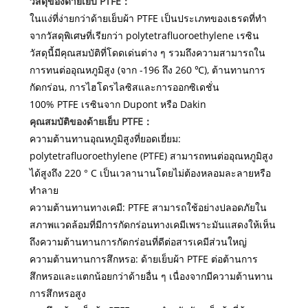
วัสดุของด้ายเย็บ PTFE：
ในแง่ที่ง่ายกว่าด้ายเย็บผ้า PTFE เป็นประเภทของเธรดที่ทำ
จากวัสดุพิเศษที่เรียกว่า polytetrafluoroethylene เรซิน
วัสดุนี้มีคุณสมบัติที่โดดเด่นต่าง ๆ รวมถึงความสามารถใน
การทนต่ออุณหภูมิสูง (จาก -196 ถึง 260 ℃), ต้านทานการ
กัดกร่อน, การไฮโดรไลซิสและการออกซิเดชั่น
100% PTFE เรซินจาก Dupont หรือ Dakin
คุณสมบัติของด้ายเย็บ PTFE：
ความต้านทานอุณหภูมิสูงที่ยอดเยี่ยม:
polytetrafluoroethylene (PTFE) สามารถทนต่ออุณหภูมิสูง
ได้สูงถึง 220 ° C เป็นเวลานานโดยไม่ต้องหลอมละลายหรือ
ทำลาย
ความต้านทานทางเคมี: PTFE สามารถใช้อย่างปลอดภัยใน
สภาพแวดล้อมที่มีการกัดกร่อนทางเคมีเพราะมันแสดงให้เห็น
ถึงความต้านทานการกัดกร่อนที่ดีต่อสารเคมีส่วนใหญ่
ความต้านทานการสึกหรอ: ด้ายเย็บผ้า PTFE ต่อต้านการ
สึกหรอและแตกน้อยกว่าด้ายอื่น ๆ เนื่องจากมีความต้านทาน
การสึกหรอสูง