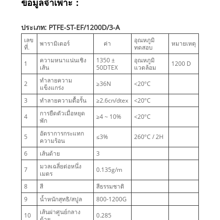
ข้อมูลจำเพาะ：
ประเภท: PTFE-ST-EF/1200D/3-A
เลข
อุณหภูมิ
พารามิเตอร์
ค่า
หมายเหตุ
ที่.
ทดสอบ
ความหนาแน่นเชิง
1350 ±
อุณหภูมิ
1
1200 D
เส้น
50DTEX
แวดล้อม
ทำลายความ
2
≥36N
<20ºC
แข็งแกร่ง
3
ทำลายความดื้อรั้น
≥2.6cn/dtex
<20ºC
การยืดตัวเมื่อหยุด
4
≥4 ~ 10%
<20ºC
พัก
อัตราการกระแทก
5
≤3%
260ºC / 2H
ความร้อน
6
เส้นด้าย
3
มวลเฉลี่ยต่อหนึ่ง
7
0.135g/m
เมตร
8
สี
สีธรรมชาติ
9
น้ำหนักสุทธิ/สปูล
800-1200G
เส้นผ่าศูนย์กลาง
10
0.285
ด้าย