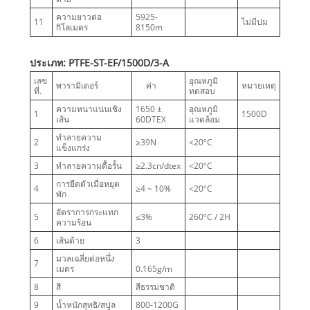
ความยาวต่อ
5925-
11
ไม่มีปม
กิโลเมตร
8150m
ประเภท: PTFE-ST-EF/1500D/3-A
เลข
อุณหภูมิ
พารามิเตอร์
ค่า
หมายเหตุ
ที่.
ทดสอบ
ความหนาแน่นเชิง
1650 ±
อุณหภูมิ
1
1500D
เส้น
60DTEX
แวดล้อม
ทำลายความ
2
≥39N
<20ºC
แข็งแกร่ง
3
ทำลายความดื้อรั้น
≥2.3cn/dtex
<20ºC
การยืดตัวเมื่อหยุด
4
≥4 ~ 10%
<20ºC
พัก
อัตราการกระแทก
5
≤3%
260ºC / 2H
ความร้อน
6
เส้นด้าย
3
มวลเฉลี่ยต่อหนึ่ง
7
เมตร
0.165g/m
8
สี
สีธรรมชาติ
9
น้ำหนักสุทธิ/สปูล
800-1200G