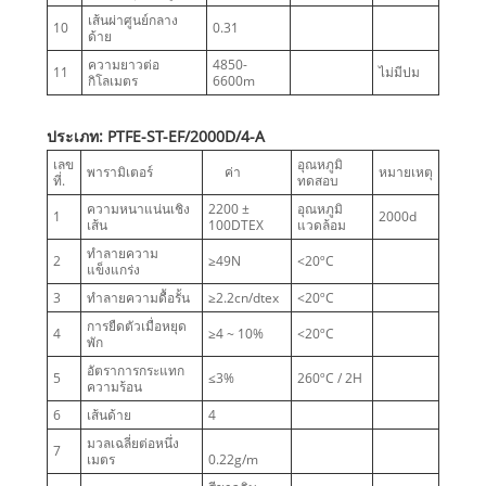
เส้นผ่าศูนย์กลาง
10
0.31
ด้าย
ความยาวต่อ
4850-
11
ไม่มีปม
กิโลเมตร
6600m
ประเภท: PTFE-ST-EF/2000D/4-A
เลข
อุณหภูมิ
พารามิเตอร์
ค่า
หมายเหตุ
ที่.
ทดสอบ
ความหนาแน่นเชิง
2200 ±
อุณหภูมิ
1
2000d
เส้น
100DTEX
แวดล้อม
ทำลายความ
2
≥49N
<20ºC
แข็งแกร่ง
3
ทำลายความดื้อรั้น
≥2.2cn/dtex
<20ºC
การยืดตัวเมื่อหยุด
4
≥4 ~ 10%
<20ºC
พัก
อัตราการกระแทก
5
≤3%
260ºC / 2H
ความร้อน
6
เส้นด้าย
4
มวลเฉลี่ยต่อหนึ่ง
7
เมตร
0.22g/m