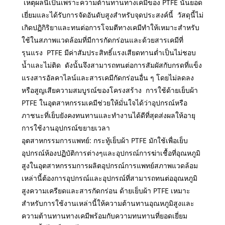
เหตุผลนี้เป็นเพราะความต้านทานทางเคมีของ PTFE นั้นยอด
เยี่ยมและได้รับการจัดอันดับสูงสำหรับจุดประสงค์นี้ วัสดุนี้ไม่
เกิดปฏิกิริยาและทนต่อการโจมตีทางเคมีทำให้เหมาะสำหรับ
ใช้ในสภาพแวดล้อมที่มีการกัดกร่อนและด้วยสารเคมีที่
รุนแรง PTFE มีค่าสัมประสิทธิ์แรงเสียดทานต่ำเป็นไม่ชอบ
น้ำและไม่ติด ดังนั้นจึงสามารถทนต่อการสัมผัสกับกรดที่แข็ง
แรงสารอัลคาไลน์และสารเคมีกัดกร่อนอื่น ๆ โดยไม่ลดลง
หรือสูญเสียความสมบูรณ์ของโครงสร้าง การใช้ด้ายเย็บผ้า
PTFE ในอุตสาหกรรมเคมีช่วยให้มั่นใจได้ว่าอุปกรณ์หรือ
ภาชนะที่เย็บยังคงทนทานและทำงานได้ดีที่สุดส่งผลให้อายุ
การใช้งานอุปกรณ์ขยายเวลา
อุตสาหกรรมการแพทย์: กระทู้เย็บผ้า PTFE มักใช้เพื่อเย็บ
อุปกรณ์ห้องปฏิบัติการต่างๆและอุปกรณ์การฆ่าเชื้อที่อุณหภูมิ
สูงในอุตสาหกรรมการผลิตอุปกรณ์การแพทย์สภาพแวดล้อม
เหล่านี้ต้องการอุปกรณ์และอุปกรณ์ที่สามารถทนต่ออุณหภูมิ
สูงความเครียดและสารกัดกร่อน ด้ายเย็บผ้า PTFE เหมาะ
สำหรับการใช้งานเหล่านี้ให้ความต้านทานอุณหภูมิสูงและ
ความต้านทานทางเคมีพร้อมกับความทนทานที่ยอดเยี่ยม