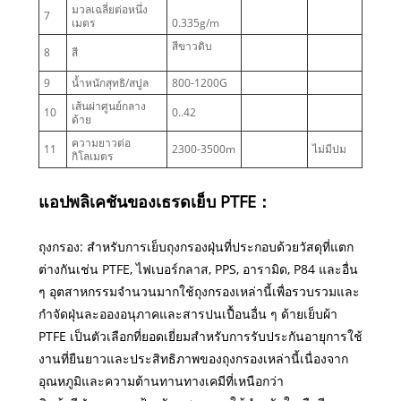
มวลเฉลี่ยต่อหนึ่ง
7
เมตร
0.335g/m
สีขาวดิบ
8
สี
9
น้ำหนักสุทธิ/สปูล
800-1200G
เส้นผ่าศูนย์กลาง
10
0..42
ด้าย
ความยาวต่อ
11
2300-3500m
ไม่มีปม
กิโลเมตร
แอปพลิเคชันของเธรดเย็บ PTFE：
ถุงกรอง: สำหรับการเย็บถุงกรองฝุ่นที่ประกอบด้วยวัสดุที่แตก
ต่างกันเช่น PTFE, ไฟเบอร์กลาส, PPS, อารามิด, P84 และอื่น
ๆ อุตสาหกรรมจำนวนมากใช้ถุงกรองเหล่านี้เพื่อรวบรวมและ
กำจัดฝุ่นละอองอนุภาคและสารปนเปื้อนอื่น ๆ ด้ายเย็บผ้า
PTFE เป็นตัวเลือกที่ยอดเยี่ยมสำหรับการรับประกันอายุการใช้
งานที่ยืนยาวและประสิทธิภาพของถุงกรองเหล่านี้เนื่องจาก
อุณหภูมิและความต้านทานทางเคมีที่เหนือกว่า