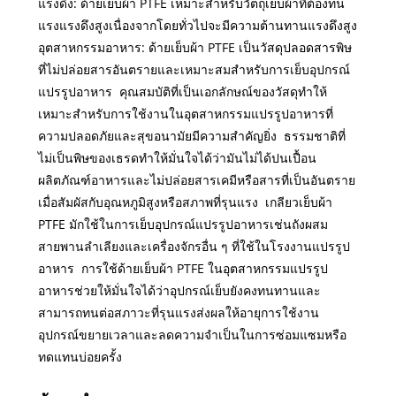
แรงดึง: ด้ายเย็บผ้า PTFE เหมาะสำหรับวัตถุเย็บผ้าที่ต้องทน
แรงแรงดึงสูงเนื่องจากโดยทั่วไปจะมีความต้านทานแรงดึงสูง
อุตสาหกรรมอาหาร: ด้ายเย็บผ้า PTFE เป็นวัสดุปลอดสารพิษ
ที่ไม่ปล่อยสารอันตรายและเหมาะสมสำหรับการเย็บอุปกรณ์
แปรรูปอาหาร คุณสมบัติที่เป็นเอกลักษณ์ของวัสดุทำให้
เหมาะสำหรับการใช้งานในอุตสาหกรรมแปรรูปอาหารที่
ความปลอดภัยและสุขอนามัยมีความสำคัญยิ่ง ธรรมชาติที่
ไม่เป็นพิษของเธรดทำให้มั่นใจได้ว่ามันไม่ได้ปนเปื้อน
ผลิตภัณฑ์อาหารและไม่ปล่อยสารเคมีหรือสารที่เป็นอันตราย
เมื่อสัมผัสกับอุณหภูมิสูงหรือสภาพที่รุนแรง เกลียวเย็บผ้า
PTFE มักใช้ในการเย็บอุปกรณ์แปรรูปอาหารเช่นถังผสม
สายพานลำเลียงและเครื่องจักรอื่น ๆ ที่ใช้ในโรงงานแปรรูป
อาหาร การใช้ด้ายเย็บผ้า PTFE ในอุตสาหกรรมแปรรูป
อาหารช่วยให้มั่นใจได้ว่าอุปกรณ์เย็บยังคงทนทานและ
สามารถทนต่อสภาวะที่รุนแรงส่งผลให้อายุการใช้งาน
อุปกรณ์ขยายเวลาและลดความจำเป็นในการซ่อมแซมหรือ
ทดแทนบ่อยครั้ง