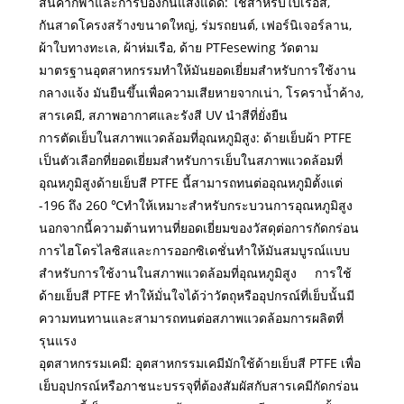
สินค้ากีฬาและการป้องกันแสงแดด: ใช้สำหรับใบเรือสี,
กันสาดโครงสร้างขนาดใหญ่, ร่มรถยนต์, เฟอร์นิเจอร์ลาน,
ผ้าใบทางทะเล, ผ้าห่มเรือ, ด้าย PTFesewing วัดตาม
มาตรฐานอุตสาหกรรมทำให้มันยอดเยี่ยมสำหรับการใช้งาน
กลางแจ้ง มันยืนขึ้นเพื่อความเสียหายจากเน่า, โรคราน้ำค้าง,
สารเคมี, สภาพอากาศและรังสี UV นำสีที่ยั่งยืน
การตัดเย็บในสภาพแวดล้อมที่อุณหภูมิสูง: ด้ายเย็บผ้า PTFE
เป็นตัวเลือกที่ยอดเยี่ยมสำหรับการเย็บในสภาพแวดล้อมที่
อุณหภูมิสูงด้ายเย็บสี PTFE นี้สามารถทนต่ออุณหภูมิตั้งแต่
-196 ถึง 260 ℃ทำให้เหมาะสำหรับกระบวนการอุณหภูมิสูง
นอกจากนี้ความต้านทานที่ยอดเยี่ยมของวัสดุต่อการกัดกร่อน
การไฮโดรไลซิสและการออกซิเดชั่นทำให้มันสมบูรณ์แบบ
สำหรับการใช้งานในสภาพแวดล้อมที่อุณหภูมิสูง การใช้
ด้ายเย็บสี PTFE ทำให้มั่นใจได้ว่าวัตถุหรืออุปกรณ์ที่เย็บนั้นมี
ความทนทานและสามารถทนต่อสภาพแวดล้อมการผลิตที่
รุนแรง
อุตสาหกรรมเคมี: อุตสาหกรรมเคมีมักใช้ด้ายเย็บสี PTFE เพื่อ
เย็บอุปกรณ์หรือภาชนะบรรจุที่ต้องสัมผัสกับสารเคมีกัดกร่อน